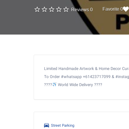
0 Favorite
0 Reviews
Limited Handmade Artwork & Home Decor Curat
To Order #whatsapp +61423717099 & #instagr
????
???? World Wide Delivery
Street Parking