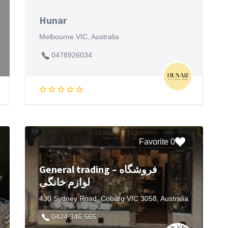
Hunar
Melbourne VIC, Australia
0478926034
0 Favorite
General trading – فروشگاه
لوازم خانگی
430 Sydney Road, Coburg VIC 3058, Australia
0424 346 565