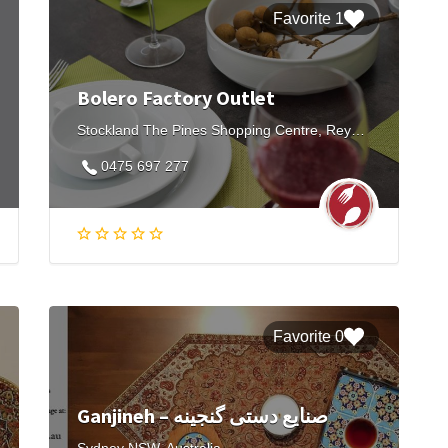
1 Favorite
Bolero Factory Outlet
Stockland The Pines Shopping Centre, Reynolds Road, Doncaster East VIC, Australia
0475 697 277
0 Favorite
Ganjineh – صنایع دستی گنجینه