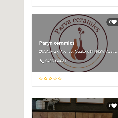
0
Parya ceramics
28A Aylward Avenue, Quakers Hill NSW, Aus
0426060031
0