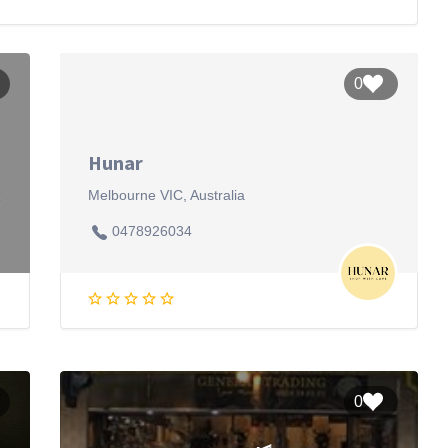
0
Hunar
tralia
Melbourne VIC, Australia
0478926034
0