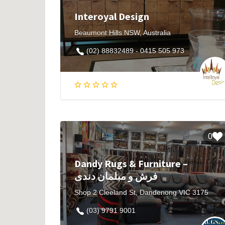
Interoyal Design
Beaumont Hills NSW, Australia
(02) 88832489 - 0415 505 973
0
Dandy Rugs & Furniture –
فرش و مبلمان دندی
Shop 2 Cleeland St, Dandenong VIC 3175
(03) 9791 9001