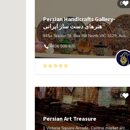
0
Persian Handicrafts Gallery-
هنرهای دست ساز ایرانی
945a Station St, Box Hill North VIC 3129, Australia
0406 500 676
0
Persian Art Treasure
1 Victoria Square Arcade, Central market arcade, Adelaide SA 5000, Australia