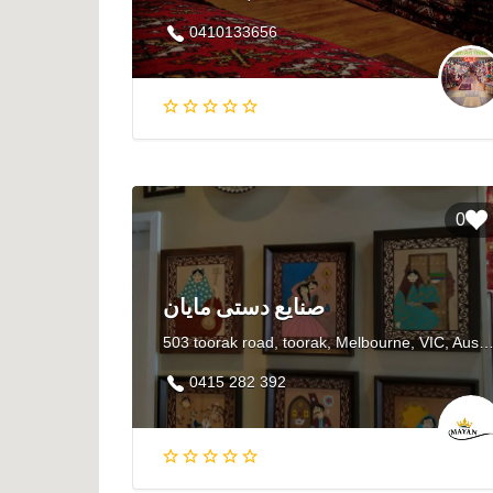
0410133656
0
صنایع دستی مایان
503 toorak road, toorak, Melbourne, VIC, Australia 3
0415 282 392