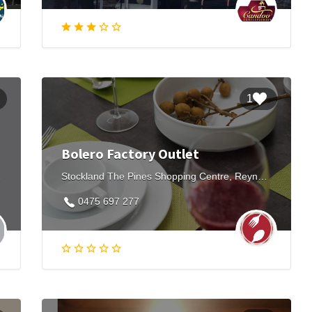
1
Bolero Factory Outlet
tralia
Stockland The Pines Shopping Centre, Reynolds Road, Doncaster East VIC, Australia
0475 697 277