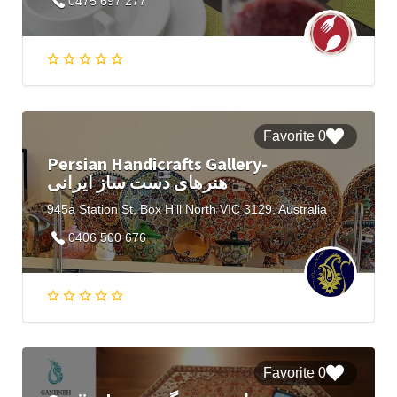
0475 697 277
0 Favorite
Persian Handicrafts Gallery-
هنرهای دست ساز ایرانی
945a Station St, Box Hill North VIC 3129, Australia
0406 500 676
0 Favorite