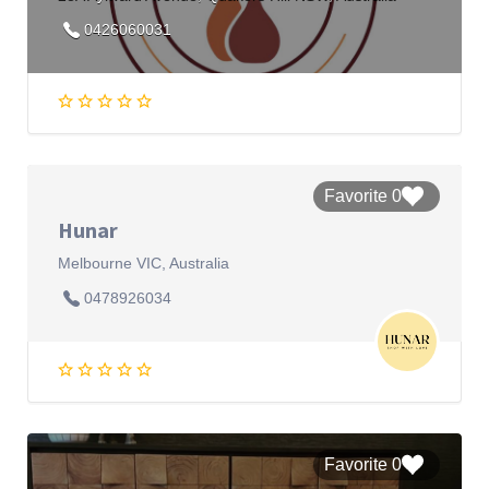
0426060031
0 Favorite
Hunar
Melbourne VIC, Australia
0478926034
0 Favorite