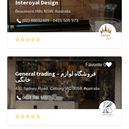
Interoyal Design
Beaumont Hills NSW, Australia
(02) 88832489 - 0415 505 973
0 Favorite
General trading – فروشگاه لوازم
خانگی
430 Sydney Road, Coburg VIC 3058, Australia
0424 346 565