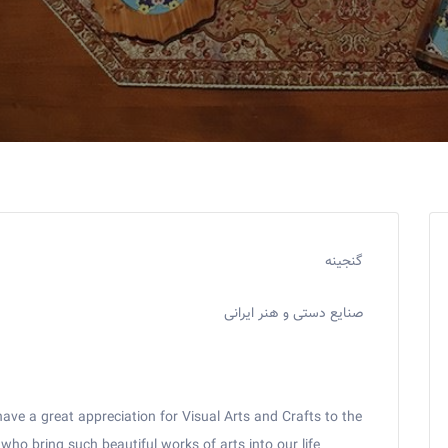
گنجینه
صنایع دستی و هنر ایرانی
ave a great appreciation for Visual Arts and Crafts to the
ho bring such beautiful works of arts into our life