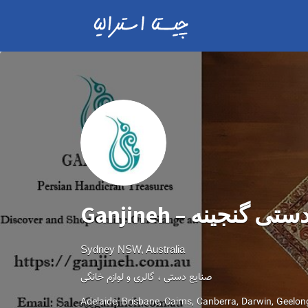
Ganjineh –  گنجینه
Sydney NSW, Australia
صنایع دستی ، گالری و لوازم خانگی
Adelaide
Brisbane
Cairns
Canberra
Darwin
Geelon