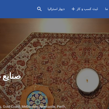
ما
ثبت کسب و کار
دیوار استرالیا
صنایع دستی
g
Gold Coast
Melbourne
Newcastle
Perth