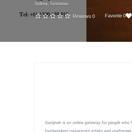
Sydney
Tasmania
0 Favorite
0 Reviews
Ganjineh is an online gateway for people who h
hardworking passionate artists and craftsmen w