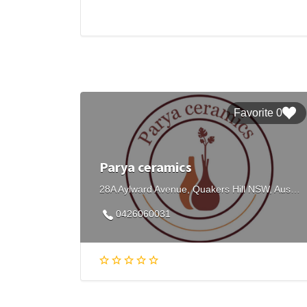
0 Favorite
Parya ceramics
28A Aylward Avenue, Quakers Hill NSW, Australia
0426060031