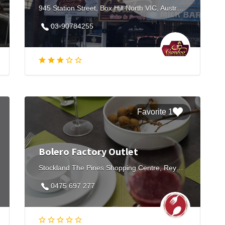
945 Station Street, Box Hill North VIC, Australia
03-90784255
1 Favorite
Bolero Factory Outlet
Stockland The Pines Shopping Centre, Reynolds Road, Doncaster East VIC, Australia
0475 697 277