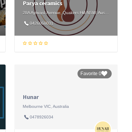
Parya ceramics
28A Aylward Avenue, Quakers Hill NSW, Australia
0426060031
0 Favorite
Hunar
Melbourne VIC, Australia
0478926034