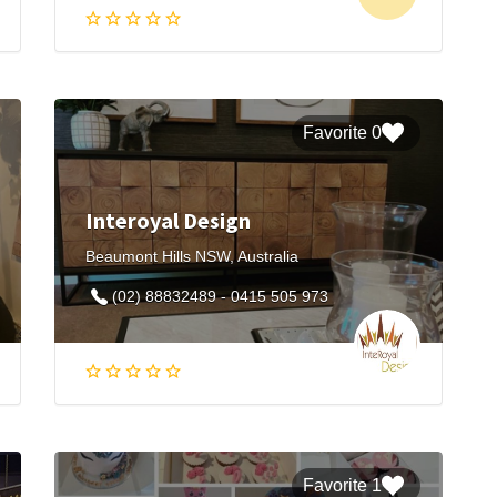
0 Favorite
Interoyal Design
Beaumont Hills NSW, Australia
(02) 88832489 - 0415 505 973
1 Favorite