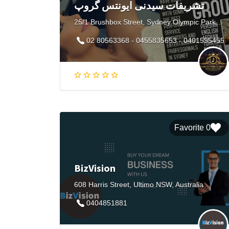
تشریفات سیدنی ایونتس گروپ
25/1 Brushbox Street, Sydney Olympic Park NSW, Australia
02 80563368 - 0455835653 - 0401595455
0 Favorite
BizVision
608 Harris Street, Ultimo NSW, Australia
0404851881