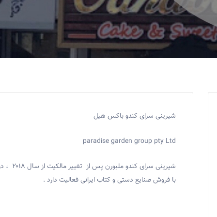
شیرینی سرای کندو باکس هیل
paradise garden group pty Ltd
شیرینی سر
با فروش صنایع دستی و کتاب ایرانی فعالیت دارد .