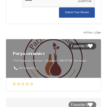
موارد مشابه
0 Favorite
Parya ceramics
28A Aylward Avenue, Quakers Hill NSW, Australia
0426060031
0 Favorite