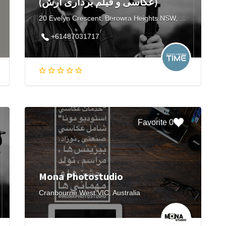
(عکاسی و فیلم برداری آرش)
20 Evelyn Crescent, Berowra Heights NSW, Australia
+61487031717
0 Favorite
Mona Photostudio
Cranbourne West VIC, Australia