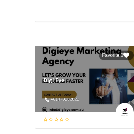
0 Favorite
Digi Eye
+61470282822