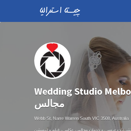
Wedding Studio Melbourne- ری
مجالس
Webb St, Narre Warren South VIC 3508, Australia
شریفات عروسی و خدمات مجالس
عکاسی، فیلم و انیمیشن