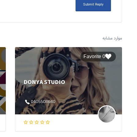
موارد مشابه
0 Favorite
DONYA STUDIO
0405508640