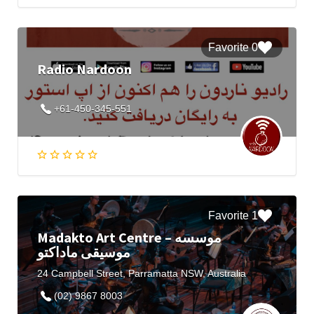
0 Favorite
Radio Nardoon
+61-450-345-551
1 Favorite
Madakto Art Centre – موسسه
موسیقی ماداکتو
24 Campbell Street, Parramatta NSW, Australia
(02) 9867 8003