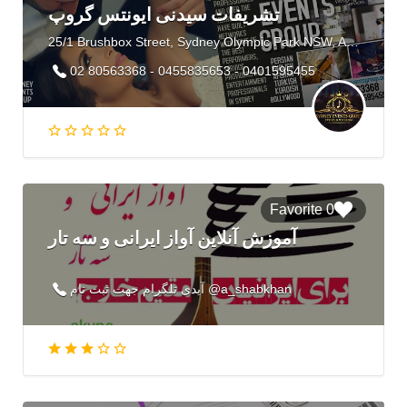
تشریفات سیدنی ایونتس گروپ
25/1 Brushbox Street, Sydney Olympic Park NSW, Australia
02 80563368 - 0455835653 - 0401595455
0 Favorite
آموزش آنلاین آواز ایرانی و سه تار
آیدی تلگرام جهت ثبت نام @a_shabkhan