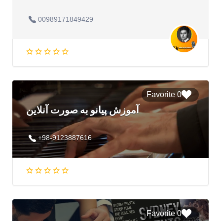
00989171849429
0 Favorite
آموزش پیانو به صورت آنلاین
+98-9123887616
0 Favorite