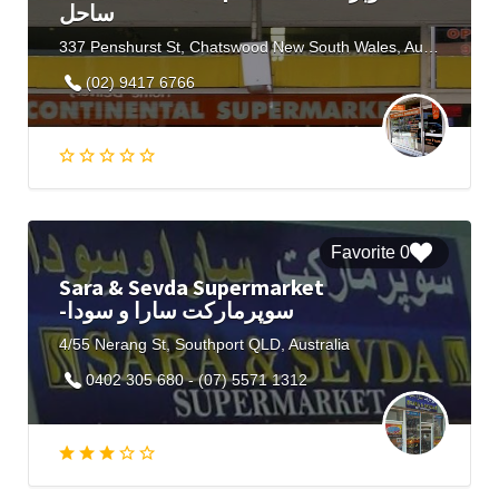
ساحل
337 Penshurst St, Chatswood New South Wales, Australia
(02) 9417 6766
0 Favorite
Sara & Sevda Supermarket
-سوپرمارکت سارا و سودا
4/55 Nerang St, Southport QLD, Australia
0402 305 680 - (07) 5571 1312