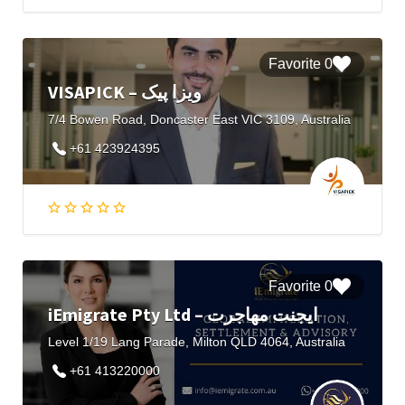
0 Favorite
VISAPICK – ویزا پیک
7/4 Bowen Road, Doncaster East VIC 3109, Australia
+61 423924395
0 Favorite
iEmigrate Pty Ltd – ایجنت مهاجرت
Level 1/19 Lang Parade, Milton QLD 4064, Australia
+61 413220000