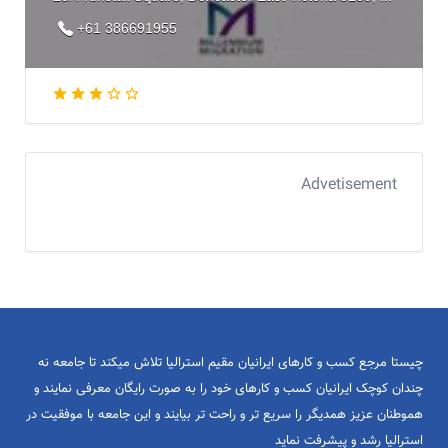
+61 386691955
Advetisement
چیستا مرجع کسب و کارهای ایرانیان مقیم استرالیا تلاش میکند تا جامعه نه
چندان کوچک ایرانیان کسب و کارهای خود را به صورت رایگان معرفی نمایند و
هموطنان عزیز همدیگر را سریع تر و راحت تر بیایند و این جامعه با موفقیت در
استرالیا رشد و پیشرفت نماید