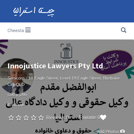
Search for:
Search for:
Cheesta
Innojustice Lawyers Pty Ltd
Servcorp - 10 Eagle Street, Level 19 Eagle Street, Brisbane
City QLD
دفاتر وکالت
Brisbane
0 Favorite
0 Reviews
Add Photos