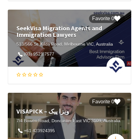
0 Favorite
SeekVisa Migration Agents and
Immigration Lawyers
513/566 St. Kilda Road, Melbourne VIC, Australia
(03) 9521 7577
0 Favorite
VISAPICK – ویزا پیک
7/4 Bowen Road, Doncaster East VIC 3109, Australia
+61 423924395