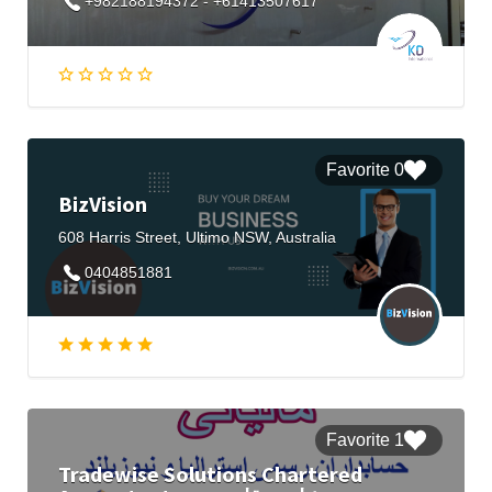
+982188194372 - +61413507617
0 Favorite
BizVision
608 Harris Street, Ultimo NSW, Australia
0404851881
1 Favorite
Tradewise Solutions Chartered