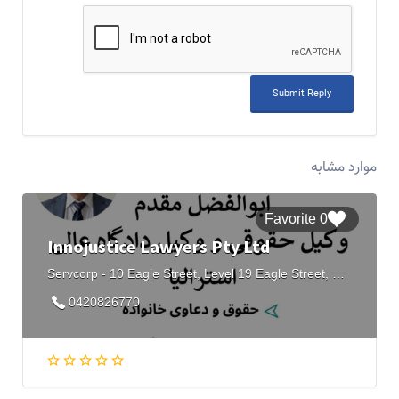
موارد مشابه
0 Favorite
Innojustice Lawyers Pty Ltd
Servcorp - 10 Eagle Street, Level 19 Eagle Street, Brisbane City QLD
0420826770