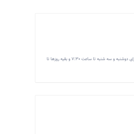
داراي پاركينگ و ساعت كاری از همه روزه ساعت ٩ صبح و شب ها برای دوشنبه و سه شنبه تا ساعت ٧:٣٠ و بقيه روزها تا