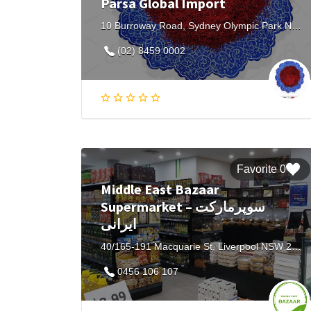
Parsa Global Import
10 Burroway Road, Sydney Olympic Park NSW, Australia
(02) 8459 0002
0 Favorite
Middle East Bazaar
Supermarket – سوپرمارکت
ایرانی
40/165-191 Macquarie St, Liverpool NSW 2170, Australia
0456 106 107