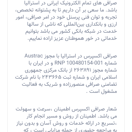
صرافی های تمام الکترونیک ایرانی در استرالیا
باشد. ما سعی بر آن داریم تا به پشتوانه تخصص،
تجربه و توان فنی پرسنل خود در امر صرافی، امور
ارزی و بانكداری بین‌المللی که ناشی از سالها
خدمت در شبکه بانکی کشور می باشد بتوانیم
خدماتی در خور هموطنان عزیز اراده نماییم.
صرافی اکسپرس در استرالیا با مجوز Austrac
شماره RNP 100480154-001 و در ایران با
شماره مجوز ۲۶۳۸۹۱ از بانک مرکزی جمهوری
اسلامی ایران و شماره ثبت ۲۴۳۶۶۵ با نام شرکت
تضامنی صرافی منصورزاده و شریک به فعالیت
مشغول است .
شعار صرافی اکسپرس اطمینان ،سرعت و سهولت
می باشد. اطمینان از روش و مسیر انجام كار
،تسریع در ارائه خدمات و ‌روش آسان و بدون نیاز
به مراجعه حضوری از جمله مزایایی است ، که