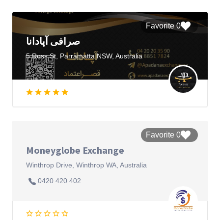
0 Favorite
صرافی آپادانا
5 Ross St, Parramatta NSW, Australia
0 Favorite
Moneyglobe Exchange
Winthrop Drive, Winthrop WA, Australia
0420 420 402