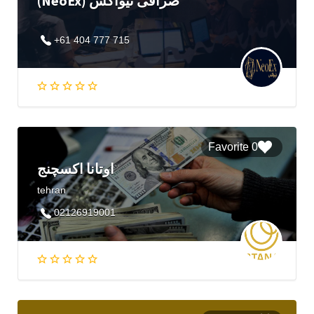
(NeoEx) صرافی نیواکس
+61 404 777 715
0 Favorite
اوتانا اکسچنج
tehran
02126919001