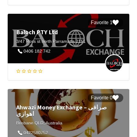
1 Favorite
Baloch PTY Ltd
3/47 Ross st north Parramatta 2151
0406 182 742
0 Favorite
Ahwazi Money Exchange – صرافی
اهوازی
Brisbane QLD, Australia
0422580752