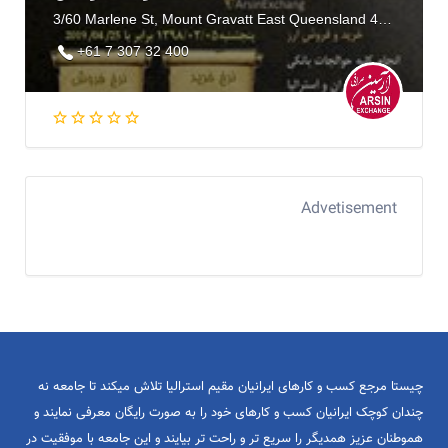
3/60 Marlene St, Mount Gravatt East Queensland 4122, Australia
+61 7 307 32 400
Advetisement
چیستا مرجع کسب و کارهای ایرانیان مقیم استرالیا تلاش میکند تا جامعه نه
چندان کوچک ایرانیان کسب و کارهای خود را به صورت رایگان معرفی نمایند و
هموطنان عزیز همدیگر را سریع تر و راحت تر بیایند و این جامعه با موفقیت در