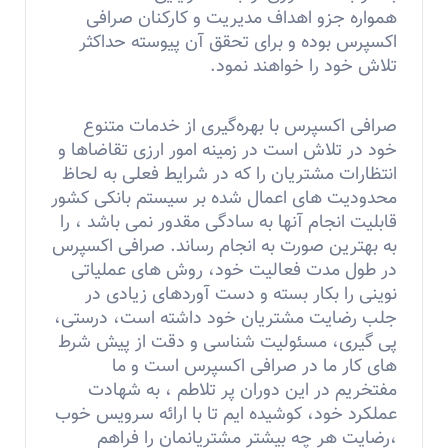
همواره جزو اهداف مدیریت و كاركنان صرافی
اکسپرس بوده و برای تحقق آن پیوسته حداکثر
تلاش خود را خواهند نمود.
صرافی اکسپرس با بهره‌گیری از خدمات متنوع
خود در تلاش است در زمینه امور ارزی تقاضاها و
انتظارات مشتریان را كه در شرایط فعلی به لحاظ
محدودیت های اعمال شده بر سیستم بانكی کشور
قابلیت انجام آنها به سادگی مقدور نمی باشد ، را
به بهترین صورت به انجام رساند. صرافی اکسپرس
در طول مدت فعالیت خود، روش های عملیاتی
نوینی را بکار بسته و دست آوردهای زیادی در
جلب رضایت مشتریان خود داشته است، درستى،
پى گيرى، مسئوليت شناسى و دقت از پيش شرط
هاى كار ما در صرافی اکسپرس است و ما
مفتخریم در این دوران پر تلاطم ، به شهادت
عملكرد خود، كوشيده ايم تا با ارائه سرويس خوب
،رضايت هر چه بيشتر مشتريانمان را فراهم