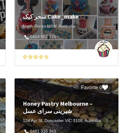
سحر کیک Cake_make
North Rocks NSW, Australia
0469 957 121
0 Favorite
Honey Pastry Melbourne –
شیرینی‌ سرای عسل
124 Ayr St, Doncaster VIC 3108, Australia
0481 316 343