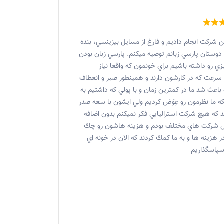
 مشتري كه يك full renovation با اين شركت انجام داديم و فارغ از مسايل بيزينسي، بنده
وستان پارسي زبانم توصيه ميكنم. پارسي زبان بودن
ي رو داشته باشيم براي خونمون كه واقعا نياز
سرعت كه در كارشون دارند و همينطور صبر و انعطاف
عث شد ما در كمترين زمان و با پولي كه داشتيم به
ه ما نظرمون رو عِوَض كرديم ولي ايشون با سعه صدر
ند كه هيچ شركت استراليايي فكر نميكنم بدون اضافه
بال شركت هاي مختلف بودم و هزينه هاشون رو چك
 هزينه ها و به ما كمك كردند كه الان در خونه اي
سپاسگذاريم