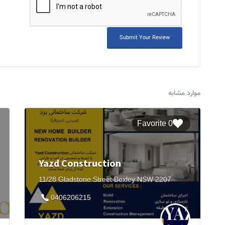
موارد مشابه
0 Favorite
Yazd Construction
11/28 Gladstone Street Bexley NSW 2207
0406206215