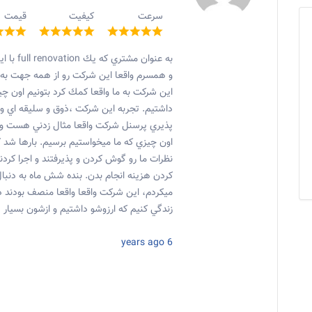
سرعت
کیفیت
قیمت
به عنوان
و همسرم واقعا اين شركت رو از همه جهت به د
اين شركت به ما واقعا كمك كرد بتونيم اون چيز
داشتيم. تجربه اين شركت ،ذوق و سليقه اي و 
پذيري پرسنل شركت واقعا مثال زدني هست و با
اون چيزي كه ما ميخواستيم برسيم. بارها شد ك
نظرات ما رو گوش كردن و پذيرفتند و اجرا كرد
كردن هزينه انجام بدن. بنده شش ماه به دن
ميكردم، اين شركت واقعا واقعا منصف بودند در
زندگي كنيم كه ارزوشو داشتيم و ازشون بسيار 
6 years ago