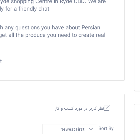
 Ryde shopping Centre in Ryde CBD. We are
 for a friendly chat
ith any questions you have about Persian
get all the produce you need to create real
t
نظر کاربر در مورد کسب و کار
Sort By