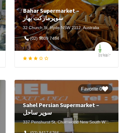
Bahar Supermarket –
سوپرمارکت بهار
32 Church St, Ryde NSW 2112, Australia
(02) 9809 7484
0 Favorite
Sahel Persian Supermarket –
سوپر ساحل
337 Penshurst St, Chatswood New South Wales, Australia
(02) 9417 6766