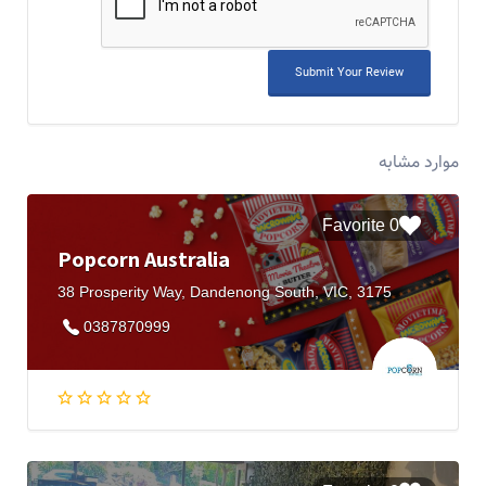
موارد مشابه
0 Favorite
Popcorn Australia
38 Prosperity Way, Dandenong South, VIC, 3175
0387870999