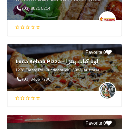
(03) 8821 5214
0 Favorite
Luna Kebab Pizza – لونا کباب پیتزا
1278 Plenty Rd, Bundoora VIC 3083, Australia
(03) 9466 7790
0 Favorite