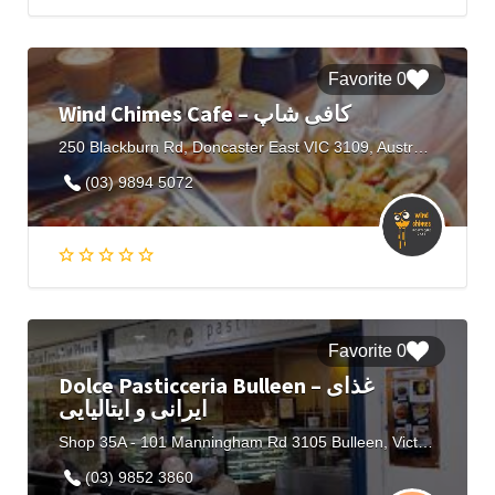
0 Favorite
Wind Chimes Cafe – کافی شاپ
250 Blackburn Rd, Doncaster East VIC 3109, Australia
(03) 9894 5072
0 Favorite
Dolce Pasticceria Bulleen – غذای
ایرانی و ایتالیایی
Shop 35A - 101 Manningham Rd 3105 Bulleen, Victoria, Australia
(03) 9852 3860