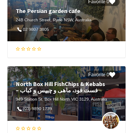
0 Favorite
The Persian garden cafe
24B Church Street, Ryde NSW, Australia
02 9807 3805
0 Favorite
North Box Hill FishChips & Kebabs
– فست فود، ماهی و چیپس و کباب
949 Station St, Box Hill North VIC 3129, Australia
(03) 9890 1739