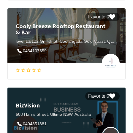
0 Favorite
Cooly Breeze Rooftop Restaurant
& Bar
level 13/122 Griffith St, Coolangatta Gold Coast, QLD 4225, Australia
0434107559
0 Favorite
BizVision
608 Harris Street, Ultimo NSW, Australia
0404851881