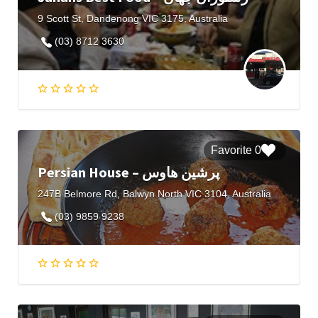
9 Scott St, Dandenong VIC 3175, Australia
(03) 8712 3630
0 Favorite
Persian House – پرشین هاوس
247B Belmore Rd, Balwyn North VIC 3104, Australia
(03) 9859 9238