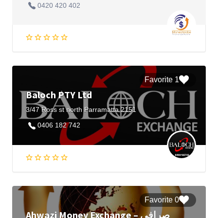
0420 420 402
1 Favorite
Baloch PTY Ltd
3/47 Ross st north Parramatta 2151
0406 182 742
0 Favorite
Ahwazi Money Exchange – صرافی