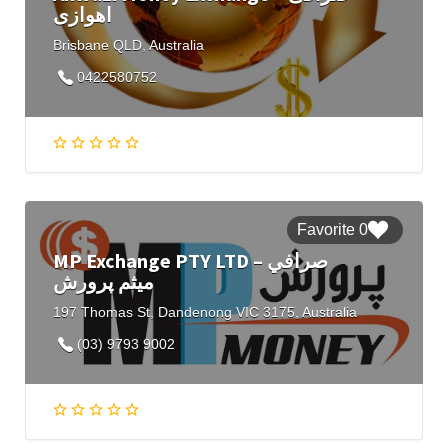
اهوازی
Brisbane QLD, Australia
0422580752
0 Favorite
MP Exchange PTY LTD – صرافي
میثم پرورش
197 Thomas St, Dandenong VIC 3175, Australia
(03) 9793 9002