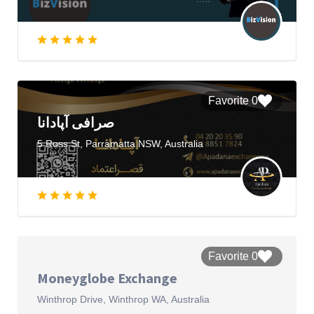
0 Favorite
صرافی آپادانا
5 Ross St, Parramatta NSW, Australia
0 Favorite
Moneyglobe Exchange
Winthrop Drive, Winthrop WA, Australia