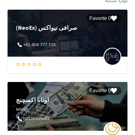
موارد مشابه
0 Favorite
(NeoEx) صرافی نیواکس
+61 404 777 715
0 Favorite
اوتانا اکسچنج
tehran
02126919001