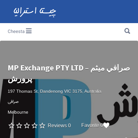
Search for:
Search for:
Cheesta
MP Exchange PTY LTD – صرافي میثم
پرورش
197 Thomas St, Dandenong VIC 3175, Australia
صرافی
Melbourne
0 Favorite
0 Reviews