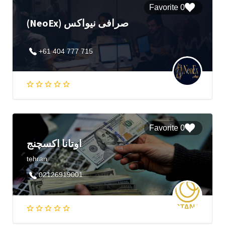
0 Favorite
(NeoEx) صرافی نیواکس
+61 404 777 715
0 Favorite
اوتانا اکسچنج
tehran
02126919001