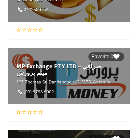
0422580752
0 Favorite
MP Exchange PTY LTD – صرافي
میثم پرورش
197 Thomas St, Dandenong VIC 3175, Australia
(03) 9793 9002