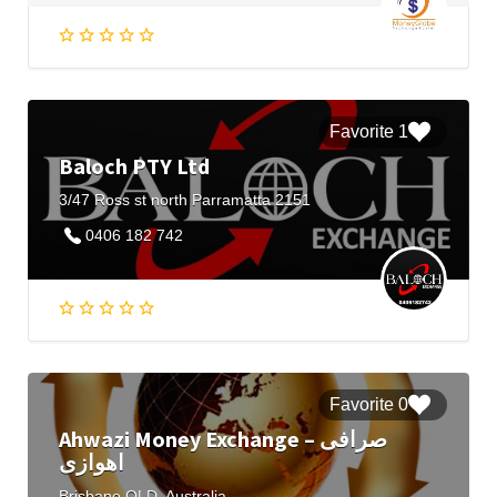
1 Favorite
Baloch PTY Ltd
3/47 Ross st north Parramatta 2151
0406 182 742
0 Favorite
Ahwazi Money Exchange – صرافی
اهوازی
Brisbane QLD, Australia