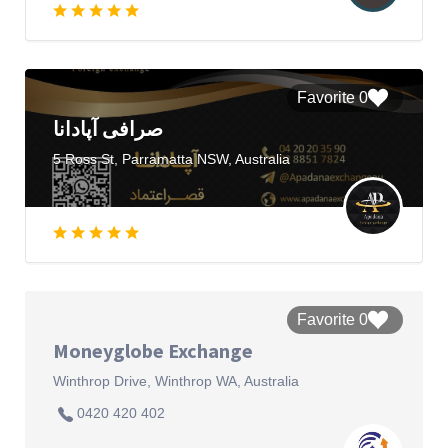
0 Favorite
صرافی آپادانا
5 Ross St, Parramatta NSW, Australia
0 Favorite
Moneyglobe Exchange
Winthrop Drive, Winthrop WA, Australia
0420 420 402