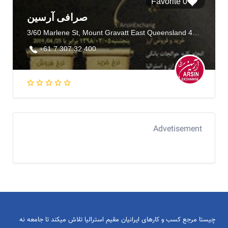
0 Favorite
صرافی آرسین
3/60 Marlene St, Mount Gravatt East Queensland 4122, Australia
+61 7 307 32 400
Advetisement
چیستا مرجع کسب و کارهای ایرانیان مقیم استرالیا تلاش میکند تا جامعه نه