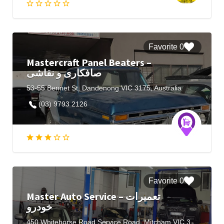
0 Favorite
Mastercraft Panel Beaters –
صافکاری و نقاشی
53-55 Bennet St, Dandenong VIC 3175, Australia
(03) 9793 2126
0 Favorite
Master Auto Service – تعمیرات
خودرو
450 Whitehorse Road Service Road, Mitcham VIC 3132, Australia