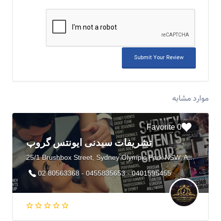
موارد مشابه
0 Favorite
تشریفات سیدنی ایونتس گروپ
25/1 Brushbox Street, Sydney Olympic Park NSW, Australia
02 80563368 - 0455835653 - 0401595455