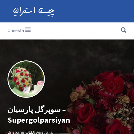
Search for:
Search for:
Cheesta
سوپرگل پارسیان –
Supergolparsiyan
Brisbane QLD, Australia