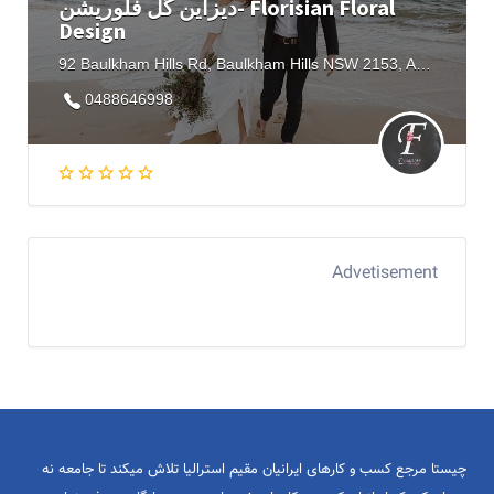
دیزاین گل فلوریشن- Florisian Floral
Design
92 Baulkham Hills Rd, Baulkham Hills NSW 2153, Australia
0488646998
Advetisement
چیستا مرجع کسب و کارهای ایرانیان مقیم استرالیا تلاش میکند تا جامعه نه