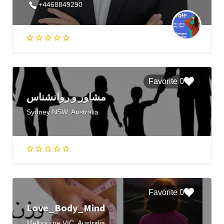
+4468849290
0 Favorite
مشاور و روانشناس
Sydney NSW, Australia
0 Favorite
Love_Body_Mind
Melbourne VIC, Australia