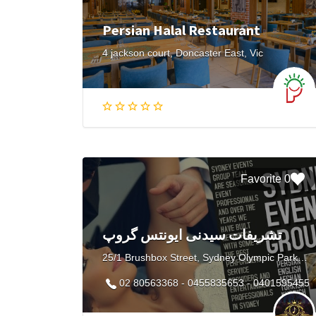
Persian Halal Restaurant
4 jackson court, Doncaster East, Vic
0 Favorite
تشریفات سیدنی ایونتس گروپ
25/1 Brushbox Street, Sydney Olympic Park NSW, Australia
02 80563368 - 0455835653 - 0401595455