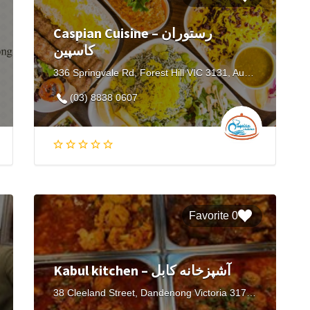
Caspian Cuisine – رستوران
کاسپین
336 Springvale Rd, Forest Hill VIC 3131, Australia
(03) 8838 0607
0 Favorite
Kabul kitchen – آشپزخانه کابل
38 Cleeland Street, Dandenong Victoria 3175, Australia