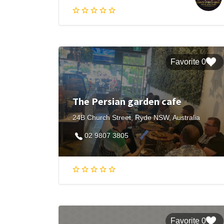
0 Favorite
The Persian garden cafe
24B Church Street, Ryde NSW, Australia
02 9807 3805
0 Favorite