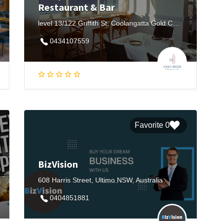
Restaurant & Bar
level 13/122 Griffith St, Coolangatta Gold Coast, QLD 4225, Australia
0434107559
0 Favorite
BizVision
608 Harris Street, Ultimo NSW, Australia
0404851881