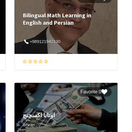
Bilingual Math Learning in
English and Persian
+989121942130
0 Favorite
اوتانا اکسچنج
tehran