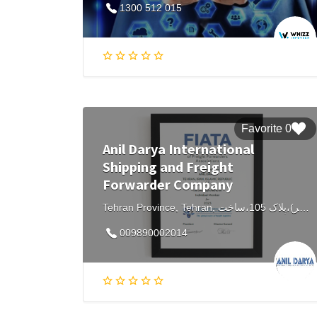
1300 512 015
0 Favorite
Anil Darya International
Shipping and Freight
Forwarder Company
Tehran Province, Tehran, آپادانا،منطقه ۷، خیابان سهروردی شمالی،خیابان خرمشهر،نرسیده به خیابان عشقیار(نیلوفر)،پلاک 105،ساخت، Iran
009890002014