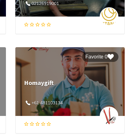
02126919001
0 Favorite
Homaygift
+61 481103134