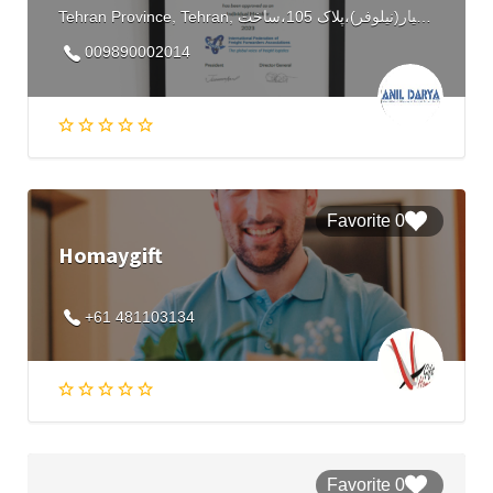
Tehran Province, Tehran, آپادانا،منطقه ۷، خیابان سهروردی شمالی،خیابان خرمشهر،نرسیده به خیابان عشقیار(نیلوفر)،پلاک 105،ساخت، Iran
009890002014
0 Favorite
Homaygift
+61 481103134
0 Favorite