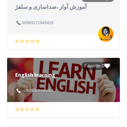
آموزش آواز ،صداسازی و سلفژ
00989171849429
0 Favorite
English learning
00989369196864