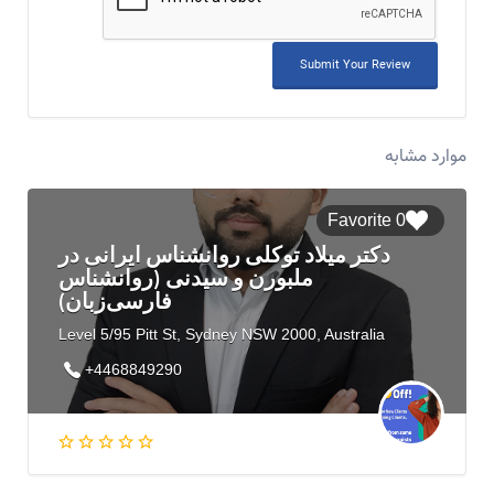
موارد مشابه
0 Favorite
دکتر میلاد توکلی روانشناس ایرانی در
ملبورن و سیدنی (روانشناس
فارسی‌زبان)
Level 5/95 Pitt St, Sydney NSW 2000, Australia
+4468849290