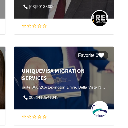
(03)90135600
0 Favorite
UNIQUEVISA MIGRATION
SERVICES
suite 308/20A Lexington Drive, Bella Vista NSW 2153, Australia
0061413541043