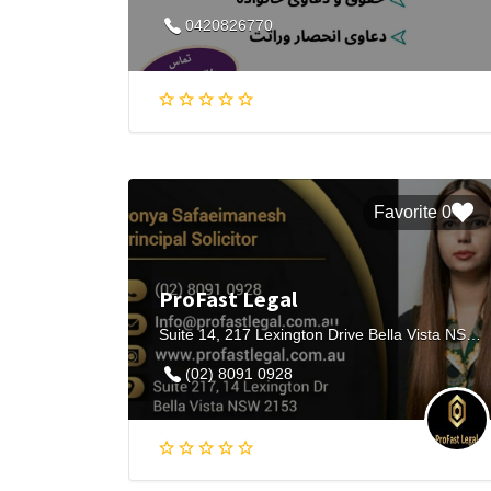
0420826770
0 Favorite
ProFast Legal
Suite 14, 217 Lexington Drive Bella Vista NSW 2153
(02) 8091 0928