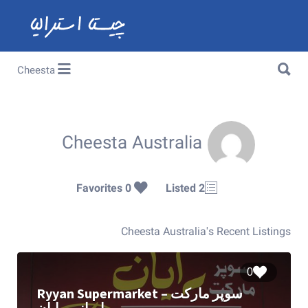
Search for:
Search for:
Cheesta
Cheesta Australia
0 Favorites
2 Listed
Cheesta Australia's Recent Listings
0
Ryyan Supermarket – سوپر مارکت
ایرانی رایان